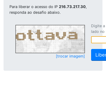
Para liberar o acesso
do IP
216.73.217.30
,
responda ao desafio abaixo.
Digite 
lado no
[trocar imagem]