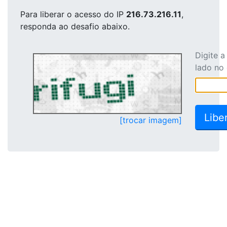
Para liberar o acesso
do IP
216.73.216.11
,
responda ao desafio abaixo.
Digite 
lado no
[trocar imagem]